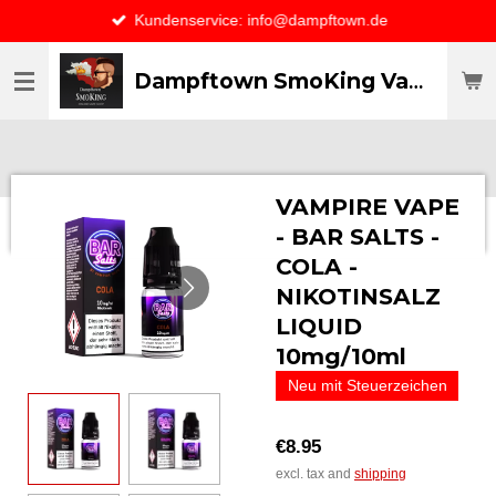
Kundenservice: info@dampftown.de
Skip
to
main
Dampftown SmoKing Vapor specialist & CO / VAPE ONLY THE BEST
content
VAMPIRE VAPE
- BAR SALTS -
COLA -
NIKOTINSALZ
LIQUID
10mg/10ml
Neu mit Steuerzeichen
€8.95
excl. tax and
shipping