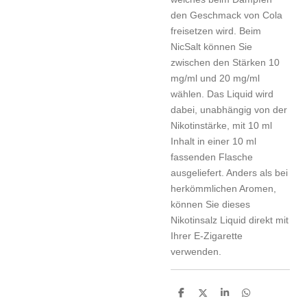
den Geschmack von Cola
freisetzen wird. Beim
NicSalt können Sie
zwischen den Stärken 10
mg/ml und 20 mg/ml
wählen. Das Liquid wird
dabei, unabhängig von der
Nikotinstärke, mit 10 ml
Inhalt in einer 10 ml
fassenden Flasche
ausgeliefert. Anders als bei
herkömmlichen Aromen,
können Sie dieses
Nikotinsalz Liquid direkt mit
Ihrer E-Zigarette
verwenden.
S
S
S
S
h
h
h
h