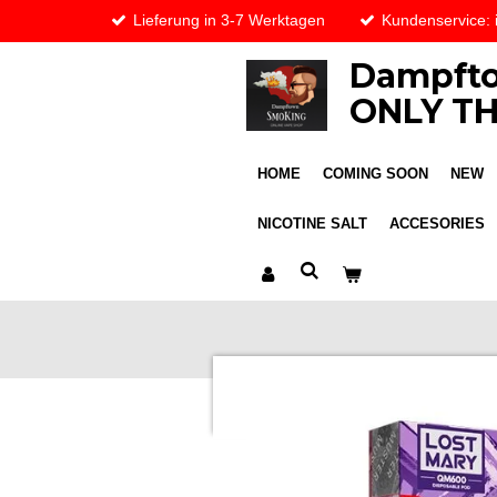
Lieferung in 3-7 Werktagen
Kundenservice:
Skip
to
Dampfto
main
content
ONLY TH
HOME
COMING SOON
NEW
NICOTINE SALT
ACCESORIES