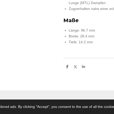
Lunge (MTL) Dampfen
Zugverhalten nahe einer ec
Maße
Länge: 96.7 mm
Breite: 28.4 mm
Tiefe: 14.2 mm
S
S
S
h
h
h
a
a
a
r
r
r
e
e
e
rnehmergesellschaft haftungsbeschränkt in Gründung ) Vapor Fach
ored ads. By clicking "Accept", you consent to the use of all the cookie