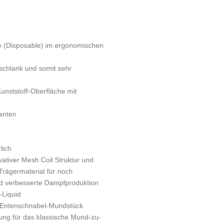
e (Disposable) im ergonomischen
schlank und somit sehr
unststoff-Oberfläche mit
ianten
e
lich
ativer Mesh Coil Struktur und
 Trägermaterial für noch
d verbesserte Dampfproduktion
z-Liquid
s Entenschnabel-Mundstück
ung für das klassische Mund-zu-