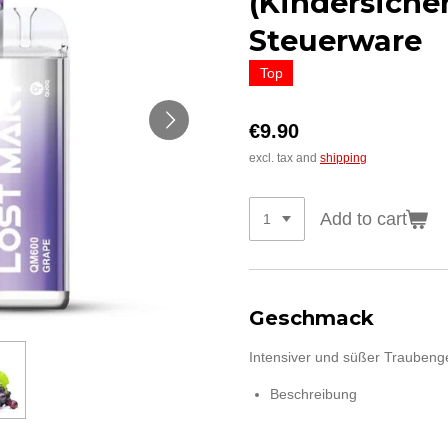
(Kindersicher
Steuerware
Top
€9.90
excl. tax and
shipping
Add to cart
Geschmack
Intensiver und süßer Trauben
Beschreibung