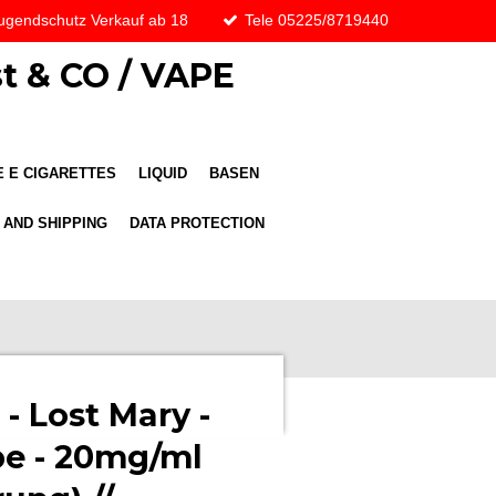
ugendschutz Verkauf ab 18
Tele 05225/8719440
t & CO / VAPE
 E CIGARETTES
LIQUID
BASEN
 AND SHIPPING
DATA PROTECTION
- Lost Mary -
pe - 20mg/ml