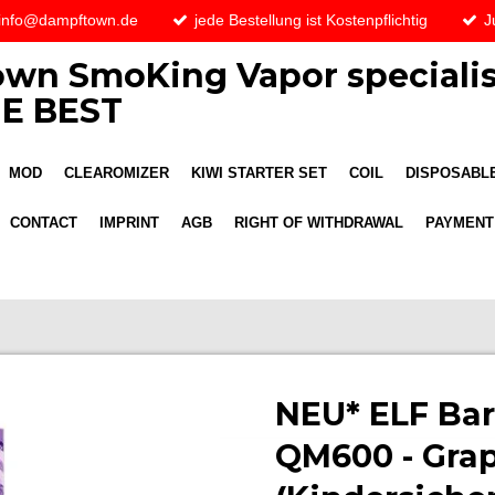
 info@dampftown.de
jede Bestellung ist Kostenpflichtig
J
wn SmoKing Vapor specialis
E BEST
MOD
CLEAROMIZER
KIWI STARTER SET
COIL
DISPOSABLE
CONTACT
IMPRINT
AGB
RIGHT OF WITHDRAWAL
PAYMENT
NEU* ELF Bar 
QM600 - Gra