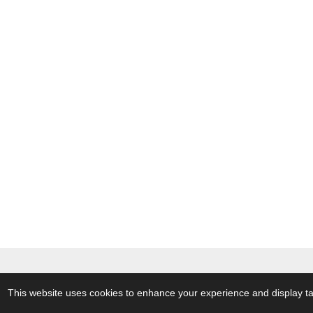
© 2021 - 2024 Dampftown UG (Unte
This website uses cookies to enhance your experience and display tail