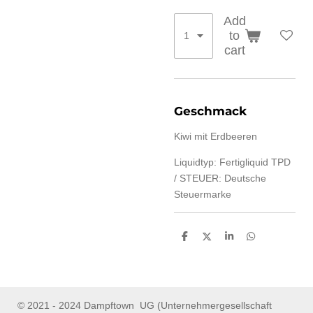
Add
to
cart
Geschmack
Kiwi mit Erdbeeren
Liquidtyp:
Fertigliquid
TPD
/ STEUER:
Deutsche
Steuermarke
S
S
S
S
h
h
h
h
a
a
a
a
r
r
r
r
e
e
e
e
© 2021 - 2024 Dampftown UG (Unternehmergesellschaft