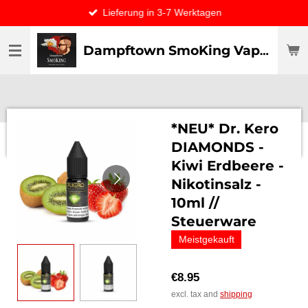
Lieferung in 3-7 Werktagen
Skip
to
main
Dampftown SmoKing Vapor specialist & CO / VAPE ONLY THE BEST
content
*NEU* Dr. Kero
DIAMONDS -
Kiwi Erdbeere -
Nikotinsalz -
10ml //
Steuerware
Meistgekauft
€8.95
excl. tax and
shipping