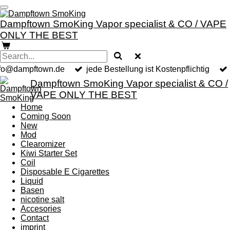
Skip
to
Dampftown SmoKing Vapor specialist & CO / VAPE
main
ONLY THE BEST
content
nfo@dampftown.de
jede Bestellung ist Kostenpflichtig
Dampftown SmoKing Vapor specialist & CO /
VAPE ONLY THE BEST
Home
Coming Soon
New
Mod
Clearomizer
Kiwi Starter Set
Coil
Disposable E Cigarettes
Liquid
Basen
nicotine salt
Accesories
Contact
imprint