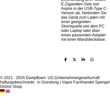
E-Zigaretten-Sets von
Aspire in der USB-Type C-
Version ab. Verbinden Sie
das Gerät zum Laden mit
einer geeigneten
Stromquelle wie dem PC
oder Laptop oder über
einen passenden Adapter
mit einer Wandsteckdose.
S
S
S
S
h
h
h
h
a
a
a
a
r
r
r
r
e
e
e
e
© 2021 - 2024 Dampftown UG (Unternehmergesellschaft
haftungsbeschränkt in Gründung ) Vapor Fachhandel Spenge/
Online Shop