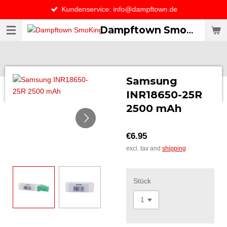
Kundenservice: info@dampftown.de
Skip
to
Dampftown SmoKing Vapor specialist & CO / VAPE ONLY THE BEST
main
content
Samsung
INR18650-25R
2500 mAh
€6.95
excl. tax and
shipping
Stück