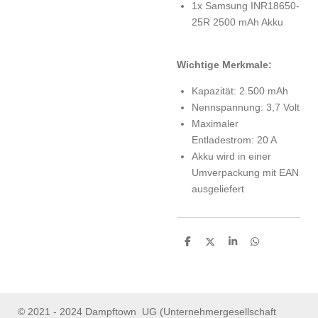
1x Samsung INR18650-
25R 2500 mAh Akku
Wichtige Merkmale:
Kapazität: 2.500 mAh
Nennspannung: 3,7 Volt
Maximaler
Entladestrom: 20 A
Akku wird in einer
Umverpackung mit EAN
ausgeliefert
S
S
S
S
h
h
h
h
a
a
a
a
r
r
r
r
e
e
e
e
© 2021 - 2024 Dampftown UG (Unternehmergesellschaft