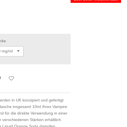
ärke
rden in UK konzipiert und gefertigt.
 Flasche insgesamt 10ml Ihres Vampire
nd für die direkte Verwendung in einer
n verschiedenen Stärken erhältlich.
e Liquid Orange Soda dampfen,