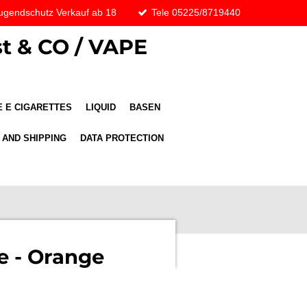
ugendschutz Verkauf ab 18
Tele 05225/8719440
t & CO / VAPE
 E CIGARETTES
LIQUID
BASEN
 AND SHIPPING
DATA PROTECTION
e - Orange