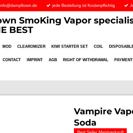
 info@dampftown.de
jede Bestellung ist Kostenpflichtig
J
wn SmoKing Vapor specialis
E BEST
MOD
CLEAROMIZER
KIWI STARTER SET
COIL
DISPOSABLE
CONTACT
IMPRINT
AGB
RIGHT OF WITHDRAWAL
PAYMENT
Vampire Vap
Soda
Best Seller Meistverkauft