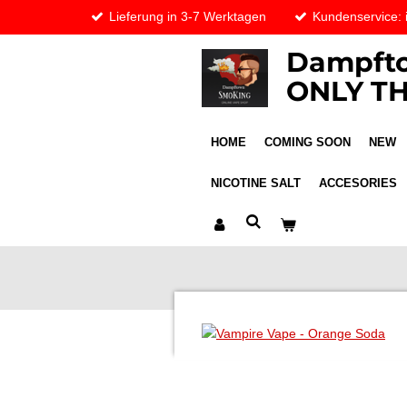
Lieferung in 3-7 Werktagen
Kundenservice:
Skip
to
Dampfto
main
content
ONLY TH
HOME
COMING SOON
NEW
NICOTINE SALT
ACCESORIES