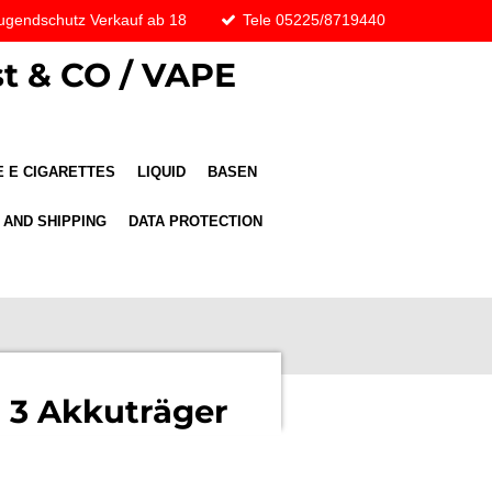
ugendschutz Verkauf ab 18
Tele 05225/8719440
t & CO / VAPE
 E CIGARETTES
LIQUID
BASEN
 AND SHIPPING
DATA PROTECTION
3 Akkuträger