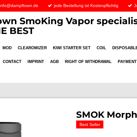
 info@dampftown.de
jede Bestellung ist Kostenpflichtig
J
wn SmoKing Vapor specialis
E BEST
MOD
CLEAROMIZER
KIWI STARTER SET
COIL
DISPOSABLE
CONTACT
IMPRINT
AGB
RIGHT OF WITHDRAWAL
PAYMENT
SMOK Morph 
Best Seller