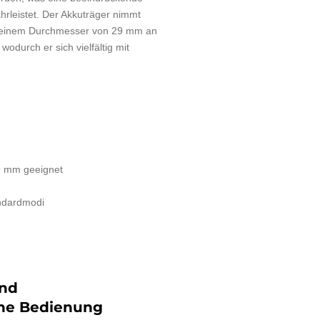
hrleistet. Der Akkuträger nimmt
 einem Durchmesser von 29 mm an
wodurch er sich vielfältig mit
9 mm geeignet
andardmodi
und
che Bedienung