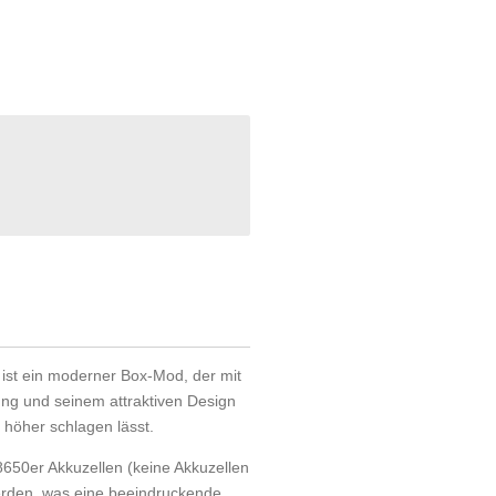
st ein moderner Box-Mod, der mit
ung und seinem attraktiven Design
höher schlagen lässt.
650er Akkuzellen (keine Akkuzellen
erden, was eine beeindruckende