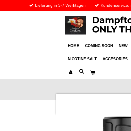
Lieferung in 3-7 Werktagen
Kundenservice:
Skip
to
Dampfto
main
content
ONLY TH
HOME
COMING SOON
NEW
NICOTINE SALT
ACCESORIES