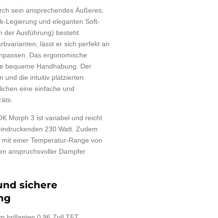
rch sein ansprechendes Äußeres,
k-Legierung und eleganten Soft-
 der Ausführung) besteht.
arbvarianten, lässt er sich perfekt an
anpassen. Das ergonomische
eine bequeme Handhabung. Der
n und die intuitiv platzierten
ichen eine einfache und
äts.
 Morph 3 ist variabel und reicht
eindruckenden 230 Watt. Zudem
i mit einer Temperatur-Range von
en anspruchsvoller Dampfer
 und sichere
ng
 brillanten 0.96 Zoll TFT