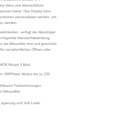
ine klare und übersichtliche
ationen bietet. Das Display kann
schemen personalisiert werden, um
 zu werden.
ährleisten, verfügt der Akkuträger
erriegelnde Akkufachabdeckung.
ss die Akkuzellen fest und geschützt
 für versehentliches Öffnen oder
 SMOK Morph 3 Mod:
 im VW/Power Modus bis zu 230
wählbaren Farbstimmungen
r Akkuzellen
Legierung und Soft-Leder