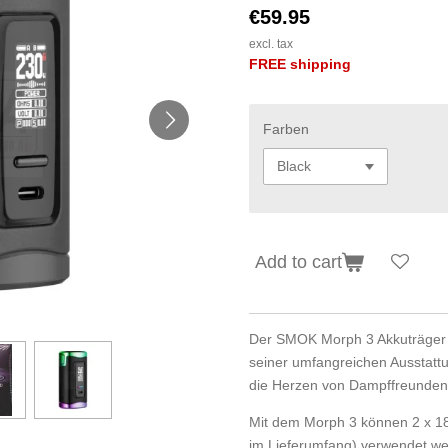
€59.95
excl. tax
FREE shipping
Farben
Add to cart
Der SMOK Morph 3 Akkuträger i
seiner umfangreichen Ausstatt
die Herzen von Dampffreunden 
Mit dem Morph 3 können 2 x 18
im Lieferumfang) verwendet w