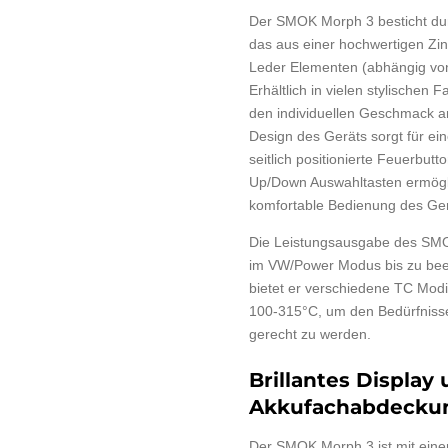
Der SMOK Morph 3 besticht du
das aus einer hochwertigen Zin
Leder Elementen (abhängig von
Erhältlich in vielen stylischen F
den individuellen Geschmack 
Design des Geräts sorgt für 
seitlich positionierte Feuerbutto
Up/Down Auswahltasten ermögl
komfortable Bedienung des Ger
Die Leistungsausgabe des SMOK
im VW/Power Modus bis zu be
bietet er verschiedene TC Mod
100-315°C, um den Bedürfniss
gerecht zu werden.
Brillantes Display
Akkufachabdecku
Der SMOK Morph 3 ist mit einem