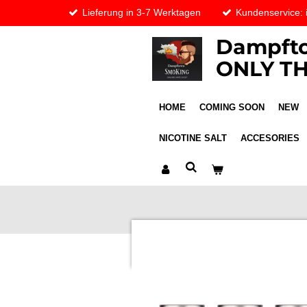
Lieferung in 3-7 Werktagen
Kundenservice:
Skip
to
Dampfto
main
content
ONLY TH
HOME
COMING SOON
NEW
NICOTINE SALT
ACCESORIES