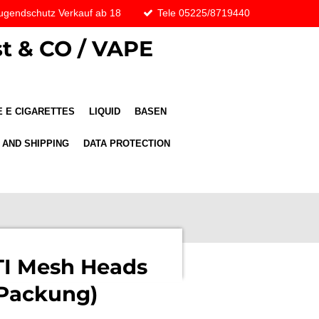
ugendschutz Verkauf ab 18
Tele 05225/8719440
t & CO / VAPE
 E CIGARETTES
LIQUID
BASEN
 AND SHIPPING
DATA PROTECTION
TI Mesh Heads
 Packung)