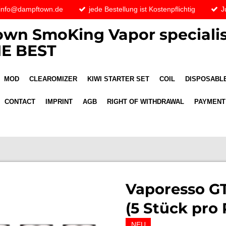
 info@dampftown.de
jede Bestellung ist Kostenpflichtig
J
wn SmoKing Vapor specialis
E BEST
MOD
CLEAROMIZER
KIWI STARTER SET
COIL
DISPOSABLE
CONTACT
IMPRINT
AGB
RIGHT OF WITHDRAWAL
PAYMENT
Vaporesso G
(5 Stück pro
NEU