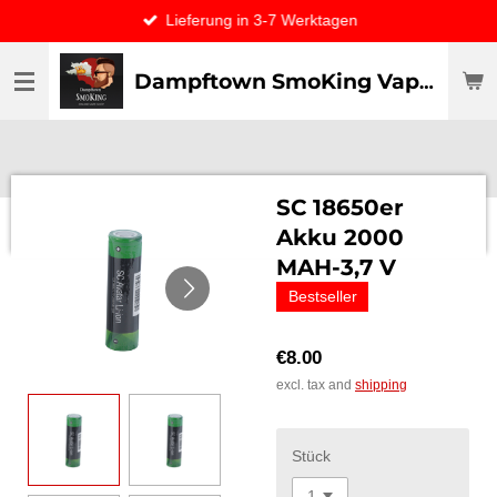
Lieferung in 3-7 Werktagen
Skip
to
main
Dampftown SmoKing Vapor specialist & CO / VAPE ONLY THE BEST
content
SC 18650er
Akku 2000
MAH-3,7 V
Bestseller
€8.00
excl. tax and
shipping
Stück