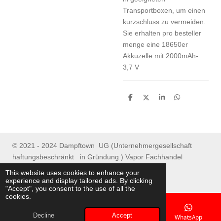
Transportboxen, um einen
kurzschluss zu vermeiden.
Sie erhalten pro besteller
menge eine 18650er
Akkuzelle mit 2000mAh-
3,7 V
S
S
S
S
h
h
h
h
a
a
a
a
r
r
r
r
e
e
e
e
© 2021 - 2024 Dampftown UG (Unternehmergesellschaft
haftungsbeschränkt in Gründung ) Vapor Fachhandel
Spenge/ Online Shop
This website uses cookies to enhance your
experience and display tailored ads. By clicking
"Accept", you consent to the use of all the
cookies.
Decline
Accept
Email
Phone
Map
WhatsApp