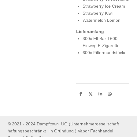
Strawberry Ice Cream
Strawberry Kiwi
Watermelon Lomon
Lieferumfang
300x Elf Bar T600
Einweg E-Zigarette
600x Filtermundstücke
S
S
S
S
h
h
h
h
a
a
a
a
r
r
r
r
e
e
e
e
© 2021 - 2024 Dampftown UG (Unternehmergesellschaft
haftungsbeschränkt in Gründung ) Vapor Fachhandel