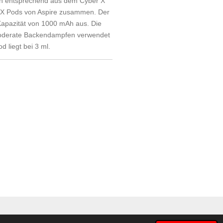
ich entsprechend aus dem Cyber X
TSX Pods von Aspire zusammen. Der
Kapazität von 1000 mAh aus. Die
moderate Backendampfen verwendet
 liegt bei 3 ml.
handel Spenge/ Online Shop