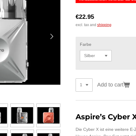
€22.95
excl. tax and
shipping
Farbe
Add to cart
Aspire’s Cyber 
Die Cyber X ist eine weitere E