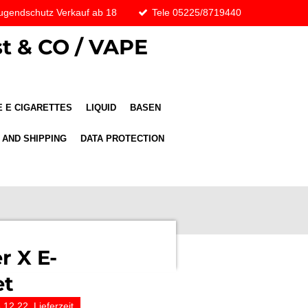
ugendschutz Verkauf ab 18
Tele 05225/8719440
t & CO / VAPE
 E CIGARETTES
LIQUID
BASEN
 AND SHIPPING
DATA PROTECTION
r X E-
et
.12.22, Lieferzeit