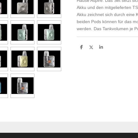
Hause Aspire. Das Set setzt s
Akku und den mitgelieferten 
Akku zeichnet sich durch eine 
beiden Pods können für das 
werden. Das Tankvolumen je Pod
S
S
S
h
h
h
a
a
a
r
r
r
e
e
e
rnehmergesellschaft haftungsbeschränkt in Gründung ) Vapor Fach