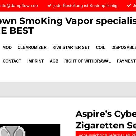
 info@dampftown.de
jede Bestellung ist Kostenpflichtig
J
wn SmoKing Vapor specialis
E BEST
MOD
CLEAROMIZER
KIWI STARTER SET
COIL
DISPOSABLE
CONTACT
IMPRINT
AGB
RIGHT OF WITHDRAWAL
PAYMENT
Aspire’s Cybe
Zigaretten S
voraussichtlich lieferbar ab 26