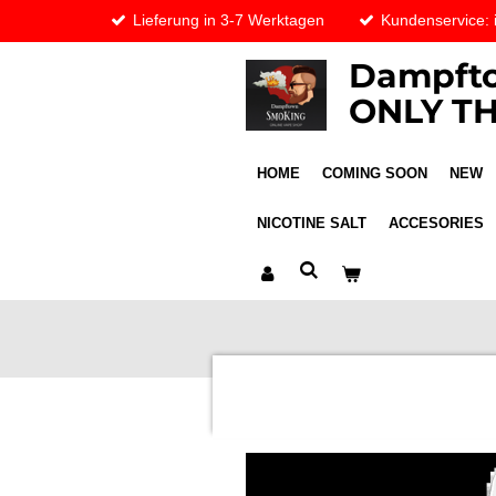
Lieferung in 3-7 Werktagen
Kundenservice:
Skip
to
Dampfto
main
content
ONLY TH
HOME
COMING SOON
NEW
NICOTINE SALT
ACCESORIES