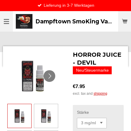
Lieferung in 3-7 Werktagen
Skip
to
main
Dampftown SmoKing Vapor specialist & CO / VAPE ONLY THE BEST
content
HORROR JUICE
- DEVIL
Neu/Steuermarke
€7.95
excl. tax and
shipping
Stärke